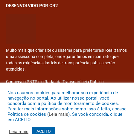
DESENVOLVIDO POR CR2
Muito mais que
criar site
ou
sistema para prefeituras
! Realizamos
uma
assessoria
completa, onde garantimos em contrato que
todas as exigências das
leis de transparência pública
serão
atendidas.
Conheça o
PNTP
e o
Radar da Transparência Pública
Nós usamos cookies para melhorar sua experiência de
navegação no portal. Ao utilizar nosso portal, você
concorda com a política de monitoramento de cookies.
Para ter mais informações sobre como isso é feito, acesse
Todos os direitos reservados a Prefeitura Municipal de Congonhinhas
Política de cookies (
Leia mais
). Se você concorda, clique
em ACEITO.
Mapa do Site
Acessar Área Administrativa
Acessar o Webmail
Leia mais
ACEITO