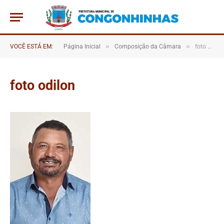
»
»
VOCÊ ESTÁ EM:
Página Inicial
Composição da Câmara
foto odilon
foto odilon