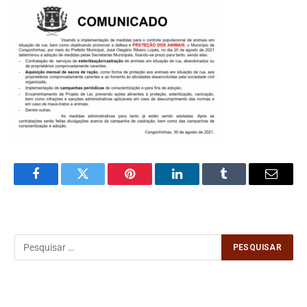
Facebook
Twitter
Pinterest
LinkedIn
Tumblr
Email