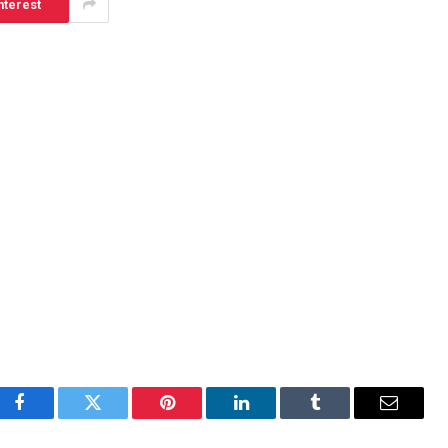
nterest
Facebook
Twitter
Pinterest
LinkedIn
Tumblr
Email