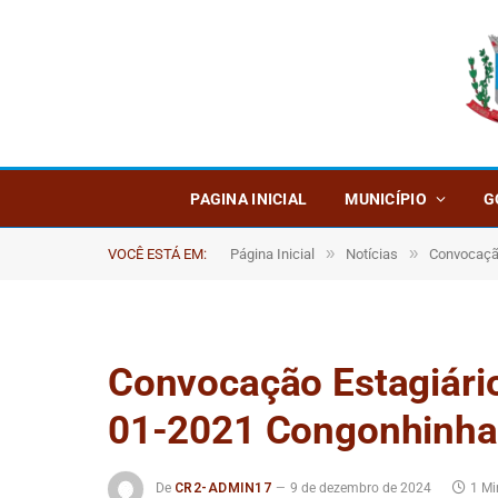
PAGINA INICIAL
MUNICÍPIO
G
»
»
VOCÊ ESTÁ EM:
Página Inicial
Notícias
Convocação
Convocação Estagiários
01-2021 Congonhinha
De
CR2-ADMIN17
9 de dezembro de 2024
1 Mi