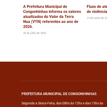
A Prefeitura Municipal de
Fluxo de at
Congonhinhas informa os valores
de violênci
atualizados do Valor da Terra
19 de junho de 2
Nua (VTN) referentes ao ano de
2026.
30 de julho de 2026
PREFEITURA MUNICIPAL DE CONGONHINHAS
Segunda a Sexta-Feira, das 08hs às 12hs e das 13hs às