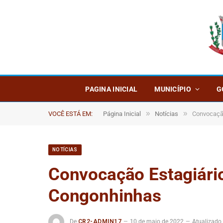
PAGINA INICIAL
MUNICÍPIO
G
»
»
VOCÊ ESTÁ EM:
Página Inicial
Notícias
Convocação
NOTÍCIAS
Convocação Estagiário
Congonhinhas
De
CR2-ADMIN17
10 de maio de 2022
Atualizado