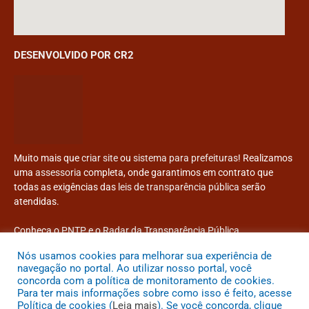
DESENVOLVIDO POR CR2
Muito mais que
criar site
ou
sistema para prefeituras
! Realizamos
uma
assessoria
completa, onde garantimos em contrato que
todas as exigências das
leis de transparência pública
serão
atendidas.
Conheça o
PNTP
e o
Radar da Transparência Pública
Nós usamos cookies para melhorar sua experiência de
navegação no portal. Ao utilizar nosso portal, você
concorda com a política de monitoramento de cookies.
Todos os direitos reservados a Prefeitura Municipal de Congonhinhas
Para ter mais informações sobre como isso é feito, acesse
Política de cookies (
Leia mais
). Se você concorda, clique