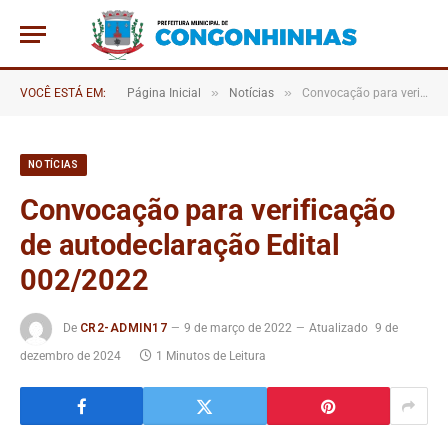
»
»
VOCÊ ESTÁ EM:
Página Inicial
Notícias
Convocação para verificação de autodeclaração Edital 002/2022
NOTÍCIAS
Convocação para verificação
de autodeclaração Edital
002/2022
De
CR2-ADMIN17
9 de março de 2022
Atualizado
9 de
dezembro de 2024
1 Minutos de Leitura