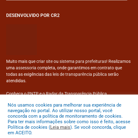
DESENVOLVIDO POR CR2
Muito mais que
criar site
ou
sistema para prefeituras
! Realizamos
uma
assessoria
completa, onde garantimos em contrato que
todas as exigências das
leis de transparência pública
serão
atendidas.
Conheça o
PNTP
e o
Radar da Transparência Pública
Nós usamos cookies para melhorar sua experiência de
navegação no portal. Ao utilizar nosso portal, você
concorda com a política de monitoramento de cookies.
Para ter mais informações sobre como isso é feito, acesse
Todos os direitos reservados a Prefeitura Municipal de Congonhinhas
Política de cookies (
Leia mais
). Se você concorda, clique
em ACEITO.