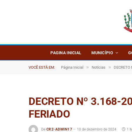
PAGINA INICIAL
MUNICÍPIO
G
»
»
VOCÊ ESTÁ EM:
Página Inicial
Notícias
DECRETO 
DECRETO Nº 3.168-2
FERIADO
De
CR2-ADMIN17
10 de dezembro de 2024
1 M