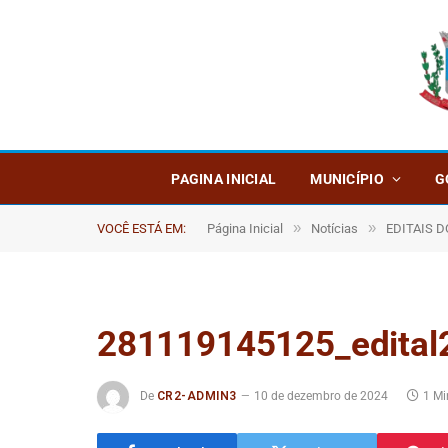
PAGINA INICIAL
MUNICÍPIO
G
»
»
VOCÊ ESTÁ EM:
Página Inicial
Notícias
EDITAIS 
281119145125_edital2
De
CR2-ADMIN3
10 de dezembro de 2024
1 Mi