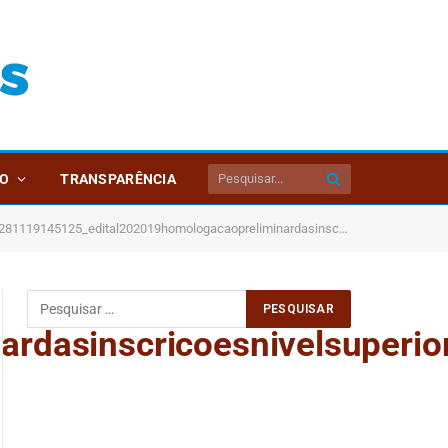
O
TRANSPARÊNCIA
281119145125_edital202019homologacaopreliminardasinscricoesnivelsuperioretecnico_pdf
dasinscricoesnivelsuperio