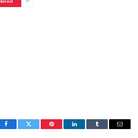
nterest
Facebook
Twitter
Pinterest
LinkedIn
Tumblr
Email