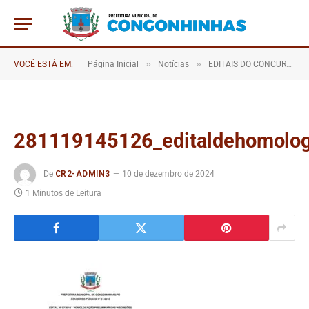
»
»
VOCÊ ESTÁ EM:
Página Inicial
Notícias
EDITAIS DO CONCURSO PÚBLICO DA PREFEITURA MUNICIPAL DE CONGONHINHAS
281119145126_editaldehomologa
De
CR2-ADMIN3
10 de dezembro de 2024
1 Minutos de Leitura