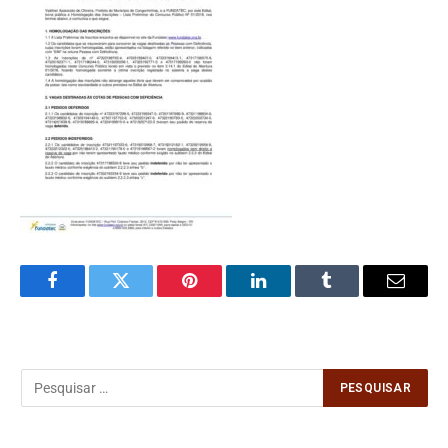
Facebook
Twitter
Pinterest
LinkedIn
Tumblr
Email