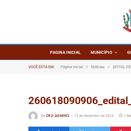
PAGINA INICIAL
MUNICÍPIO
G
»
»
VOCÊ ESTÁ EM:
Página Inicial
Notícias
EDITAL DE CH
260618090906_edita
De
CR2-ADMIN3
12 de dezembro de 2024
1 Mi