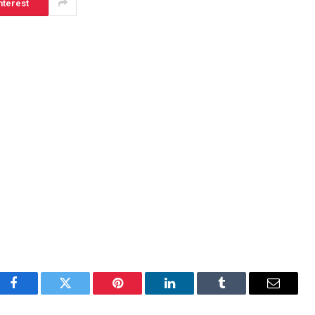
nterest
Facebook
Twitter
Pinterest
LinkedIn
Tumblr
Email