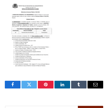
Facebook
Twitter
Pinterest
LinkedIn
Tumblr
Email