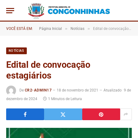
»
»
VOCÊ ESTÁ EM:
Página Inicial
Notícias
Edital de convocação estagiários
NOTÍCIAS
Edital de convocação
estagiários
De
CR2-ADMIN17
18 de novembro de 2021
Atualizado
9 de
dezembro de 2024
1 Minutos de Leitura