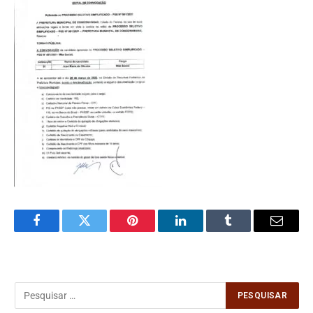
Facebook
Twitter
Pinterest
LinkedIn
Tumblr
Email