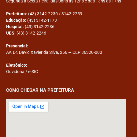
Segunda a Sexta-Feira, das 08hs às 12hs e das 13hs às 17hs
Prefeitura:
(43) 3142-2230 / 3142-2259
Educação:
(43) 3142-1173
Hospital:
(43) 3142-2236
UBS:
(43) 3142-2246
Presencial:
Av. Dr. David Xavier da Silva, 266 — CEP 86320-000
Eletrônico:
Ouvidoria
/
e-SIC
COMO CHEGAR NA PREFEITURA