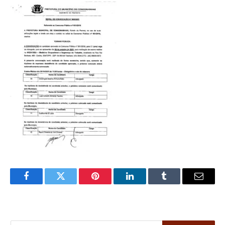
Facebook
Twitter
Pinterest
LinkedIn
Tumblr
Email