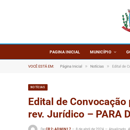
PAGINA INICIAL
MUNICÍPIO
G
»
»
VOCÊ ESTÁ EM:
Página Inicial
Notícias
Edital de 
NOTÍCIAS
Edital de Convocação 
rev. Jurídico – PARA 
De
CR2-ADMIN17
8 de abril de 2024
Atualizado
4