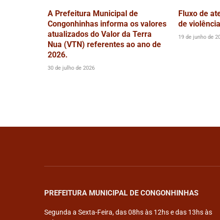
A Prefeitura Municipal de
Fluxo de at
Congonhinhas informa os valores
de violênci
atualizados do Valor da Terra
19 de junho de 2
Nua (VTN) referentes ao ano de
2026.
30 de julho de 2026
PREFEITURA MUNICIPAL DE CONGONHINHAS
Segunda a Sexta-Feira, das 08hs às 12hs e das 13hs às