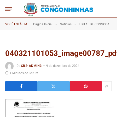
»
»
VOCÊ ESTÁ EM:
Página Inicial
Notícias
EDITAL DE CONVOCAÇÃO PROCESSO SELETIVO SIMPLIFICADO – PSS 001/2020
040321101053_image00787_pd
De
CR2-ADMIN3
9 de dezembro de 2024
1 Minutos de Leitura