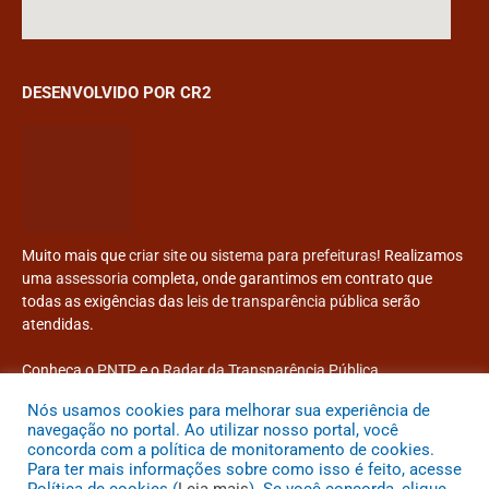
DESENVOLVIDO POR CR2
Muito mais que
criar site
ou
sistema para prefeituras
! Realizamos
uma
assessoria
completa, onde garantimos em contrato que
todas as exigências das
leis de transparência pública
serão
atendidas.
Conheça o
PNTP
e o
Radar da Transparência Pública
Nós usamos cookies para melhorar sua experiência de
navegação no portal. Ao utilizar nosso portal, você
concorda com a política de monitoramento de cookies.
Para ter mais informações sobre como isso é feito, acesse
Todos os direitos reservados a Prefeitura Municipal de Congonhinhas