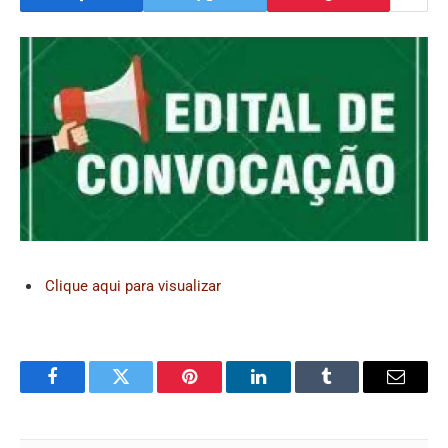
Clique aqui para visualizar
Facebook
Twitter
Pinterest
LinkedIn
Tumblr
Email