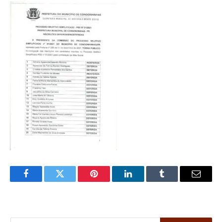
Facebook
Twitter
Pinterest
LinkedIn
Tumblr
Email