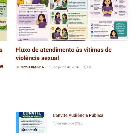
s
Fluxo de atendimento ás vitimas de
r
violência sexual
de
De
CR2-ADMIN16
19 de junho de 2026
0
Convite Audiência Pública
13 de maio de 2026