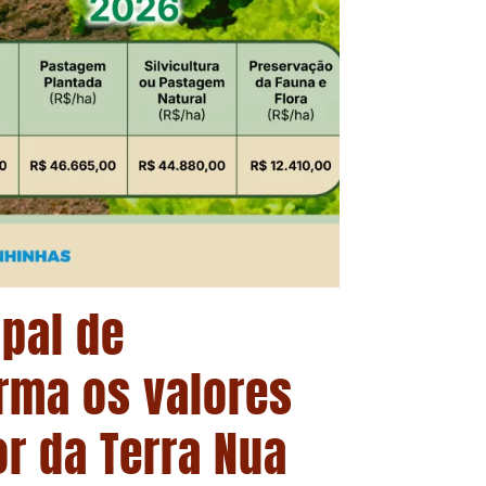
ipal de
rma os valores
or da Terra Nua