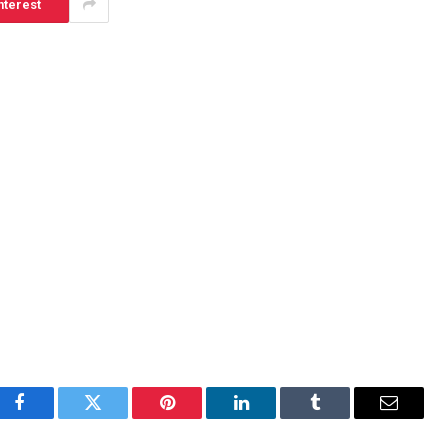
nterest
Facebook
Twitter
Pinterest
LinkedIn
Tumblr
Email