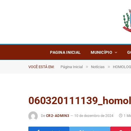
PAGINA INICIAL
MUNICÍPIO
G
»
»
VOCÊ ESTÁ EM:
Página Inicial
Notícias
HOMOLOGA
060320111139_homolo
De
CR2-ADMIN3
10 de dezembro de 2024
1 Mi