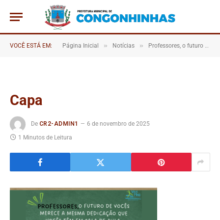
»
»
VOCÊ ESTÁ EM:
Página Inicial
Notícias
Professores, o futuro de vocês merece a mesma dedicação que vocês têm em sala de aula !
Capa
De
CR2-ADMIN1
6 de novembro de 2025
1 Minutos de Leitura