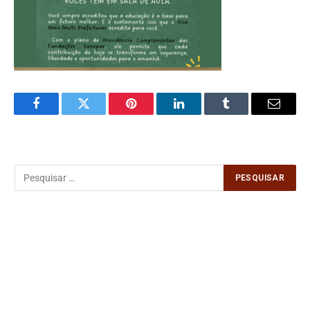
Facebook
Twitter
Pinterest
LinkedIn
Tumblr
Email