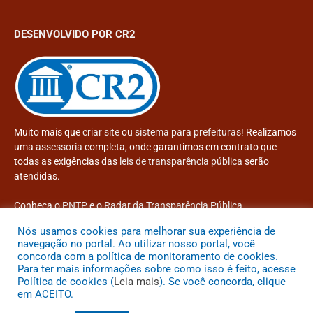
DESENVOLVIDO POR CR2
Muito mais que
criar site
ou
sistema para prefeituras
! Realizamos
uma
assessoria
completa, onde garantimos em contrato que
todas as exigências das
leis de transparência pública
serão
atendidas.
Conheça o
PNTP
e o
Radar da Transparência Pública
Nós usamos cookies para melhorar sua experiência de
navegação no portal. Ao utilizar nosso portal, você
concorda com a política de monitoramento de cookies.
Para ter mais informações sobre como isso é feito, acesse
Todos os direitos reservados a Prefeitura Municipal de Congonhinhas
Política de cookies (
Leia mais
). Se você concorda, clique
em ACEITO.
Mapa do Site
Acessar Área Administrativa
Acessar o Webmail