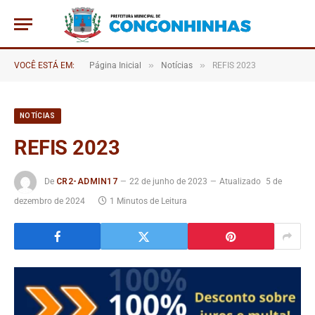
»
»
VOCÊ ESTÁ EM:
Página Inicial
Notícias
REFIS 2023
NOTÍCIAS
REFIS 2023
De
CR2-ADMIN17
22 de junho de 2023
Atualizado
5 de
dezembro de 2024
1 Minutos de Leitura