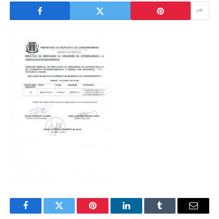
Facebook
Twitter
Pinterest
LinkedIn
Tumblr
Email