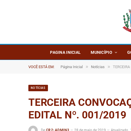
PAGINA INICIAL
MUNICÍPIO
G
»
»
VOCÊ ESTÁ EM:
Página Inicial
Notícias
TERCEIRA
NOTÍCIAS
TERCEIRA CONVOCAÇ
EDITAL Nº. 001/2019
De
CR2-ADMIN3
28 de maio de 2019
Atualizado